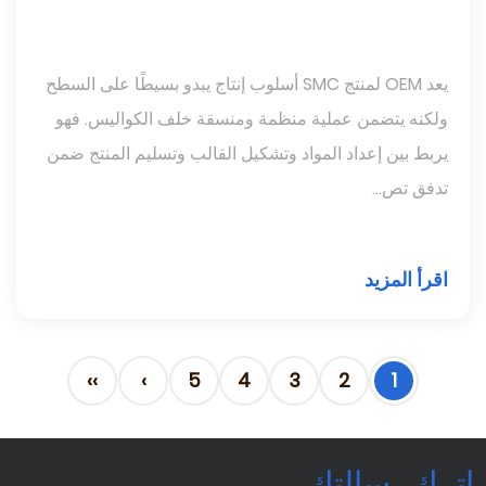
يعد OEM لمنتج SMC أسلوب إنتاج يبدو بسيطًا على السطح
ولكنه يتضمن عملية منظمة ومنسقة خلف الكواليس. فهو
يربط بين إعداد المواد وتشكيل القالب وتسليم المنتج ضمن
تدفق تص...
اقرأ المزيد
››
›
5
4
3
2
1
اترك رسالتك