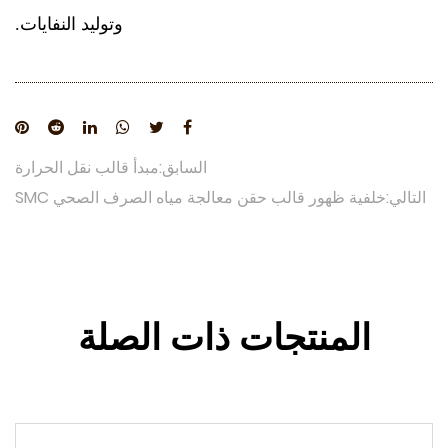
وتوليد النفايات.
السابق:مبدأ قالب نقل الحرارة
التالي:خلفية ظهور قالب حقن معالجة مياه الصرف الصحي SMC
المنتجات ذات الصلة