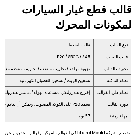
قالب قطع غيار السيارات
لمكونات المحرك
نوع القالب
قالب الضغط
قالب الصلب
P20 / S50C / S45
تجويف القالب
تجويف واحد / تجاويف متعددة / تجاويف متعددة مع إدخا
نظام التدفئة
تسخين الزيت / تسخين القضبان الكهربائية
نظام طرد القوالب
إخراج هيدروليكي بمساعدة الهواء / دبابيس هيدروليكية
دورة القالب
يعتمد P20 على الفولاذ المصبوب، ويمكن أن يدعم حوالي 300 ألف عمر افتراضي
مهلة زمنية
57 يوما
تتخصص شركة Liberal Mould في القوالب المركبة وقوالب الحقن، ونحن