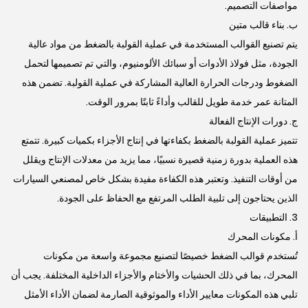
مواصفات التصميم.
ب. بناء قالب متين
يتم تصنيع القوالب المستخدمة في عملية القولبة بالضغط من مواد عالية
الجودة، مثل فولاذ الأدوات أو سبائك الألومنيوم، والتي تم تصميمها لتحمل
الضغوط ودرجات الحرارة العالية المشاركة في عملية القولبة. تضمن هذه
المتانة عمر خدمة طويل للقالب وأداءً ثابتًا بمرور الوقت.
ج. دورات الإنتاج الفعالة
تتميز عملية القولبة بالضغط بكفاءتها في إنتاج الأجزاء بكميات كبيرة. تتمتع
هذه العملية بدورة زمنية قصيرة نسبيًا، مما يزيد من معدلات الإنتاج ويقلل
من أوقات التنفيذ. وتعتبر هذه الكفاءة مفيدة بشكل خاص لمصنعي السيارات
الذين يحتاجون إلى تلبية الطلب المرتفع مع الحفاظ على الجودة.
3. التطبيقات
أ. مكونات المحرك
تُستخدم قوالب الضغط خصيصًا لتصنيع مجموعة واسعة من مكونات
المحرك، بما في ذلك الحشيات والأختام والأجزاء الداخلية المختلفة. يجب أن
تلبي هذه المكونات معايير الأداء والموثوقية الصارمة لضمان الأداء الأمثل