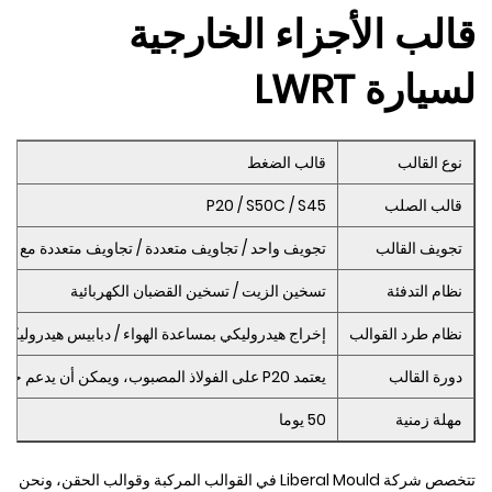
قالب الأجزاء الخارجية
لسيارة LWRT
نوع القالب
قالب الضغط
قالب الصلب
P20 / S50C / S45
تجويف القالب
تجويف واحد / تجاويف متعددة / تجاويف متعددة مع إدخا
نظام التدفئة
تسخين الزيت / تسخين القضبان الكهربائية
نظام طرد القوالب
إخراج هيدروليكي بمساعدة الهواء / دبابيس هيدروليكية
دورة القالب
يعتمد P20 على الفولاذ المصبوب، ويمكن أن يدعم حوالي 300 ألف عمر افتراضي
مهلة زمنية
50 يوما
تتخصص شركة Liberal Mould في القوالب المركبة وقوالب الحقن، ونحن