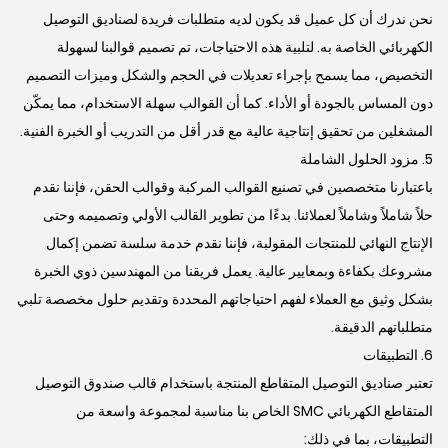
نحن ندرك أن كل عميل قد يكون لديه متطلبات فريدة لصناديق التوصيل
الكهربائي الخاصة به. لتلبية هذه الاحتياجات، تم تصميم قوالبنا لسهولة
التخصيص، مما يسمح بإجراء تعديلات في الحجم والشكل وميزات التصميم
دون المساس بالجودة أو الأداء. كما أن القوالب سهلة الاستخدام، مما يمكّن
المشغلين من تحقيق إنتاجية عالية مع قدر أقل من التدريب أو الخبرة الفنية.
5. مزود الحلول الشاملة
باعتبارنا متخصصين في تصنيع القوالب المركبة وقوالب الحقن، فإننا نقدم
حلاً شاملاً وشاملاً لعملائنا. بدءًا من تطوير القالب الأولي وتصميمه وحتى
الإنتاج النهائي للمنتجات المقولبة، فإننا نقدم خدمة سلسة تضمن إكمال
مشروعك بكفاءة وبمعايير عالية. يعمل فريقنا من المهندسين ذوي الخبرة
بشكل وثيق مع العملاء لفهم احتياجاتهم المحددة وتقديم حلول مخصصة تلبي
متطلباتهم الدقيقة.
6. التطبيقات
تعتبر صناديق التوصيل المتقاطع المنتجة باستخدام قالب صندوق التوصيل
المتقاطع الكهربائي SMC الخاص بنا مناسبة لمجموعة واسعة من
التطبيقات، بما في ذلك: