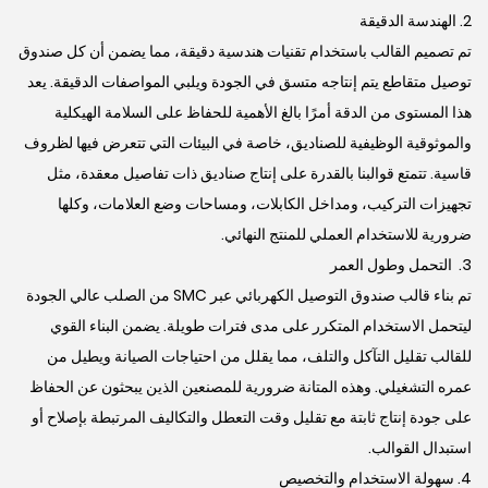
2. الهندسة الدقيقة
تم تصميم القالب باستخدام تقنيات هندسية دقيقة، مما يضمن أن كل صندوق
توصيل متقاطع يتم إنتاجه متسق في الجودة ويلبي المواصفات الدقيقة. يعد
هذا المستوى من الدقة أمرًا بالغ الأهمية للحفاظ على السلامة الهيكلية
والموثوقية الوظيفية للصناديق، خاصة في البيئات التي تتعرض فيها لظروف
قاسية. تتمتع قوالبنا بالقدرة على إنتاج صناديق ذات تفاصيل معقدة، مثل
تجهيزات التركيب، ومداخل الكابلات، ومساحات وضع العلامات، وكلها
ضرورية للاستخدام العملي للمنتج النهائي.
3. التحمل وطول العمر
تم بناء قالب صندوق التوصيل الكهربائي عبر SMC من الصلب عالي الجودة
ليتحمل الاستخدام المتكرر على مدى فترات طويلة. يضمن البناء القوي
للقالب تقليل التآكل والتلف، مما يقلل من احتياجات الصيانة ويطيل من
عمره التشغيلي. وهذه المتانة ضرورية للمصنعين الذين يبحثون عن الحفاظ
على جودة إنتاج ثابتة مع تقليل وقت التعطل والتكاليف المرتبطة بإصلاح أو
استبدال القوالب.
4. سهولة الاستخدام والتخصيص