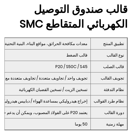
قالب صندوق التوصيل
الكهربائي المتقاطع SMC
تطبيق المنتج
معدات مكافحة الحرائق، مواقع البناء، البنية التحتية، ال
نوع القالب
قالب الضغط
قالب الصلب
P20 / S50C / S45
تجويف القالب
تجويف واحد / تجاويف متعددة / تجاويف متعددة مع إدخا
نظام التدفئة
تسخين الزيت / تسخين القضبان الكهربائية
نظام طرد القوالب
إخراج هيدروليكي بمساعدة الهواء / دبابيس هيدروليكية
دورة القالب
يعتمد P20 على الفولاذ المصبوب، ويمكن أن يدعم حوالي 300 ألف عمر افتراضي
مهلة زمنية
50 يوما