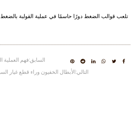
تلعب قوالب الضغط دورًا حاسمًا في عملية القولبة بالضغط، ح
السابق:فهم العملية ا
التالي:الأبطال الخفيون وراء قطع غيار ال