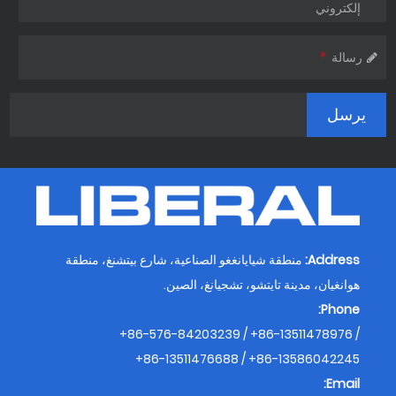
إلكتروني
*
رسالة
Address:
منطقة شيايانغغو الصناعية، شارع بيتشنغ، منطقة
هوانغيان، مدينة تايتشو، تشجيانغ، الصين.
Phone:
+86-576-84203239 / +86-13511478976 /
+86-13511476688 / +86-13586042245
Email: