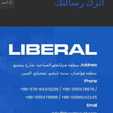
اترك رسالتك
*
اسم
Address:
منطقة شيايانغغو الصناعية، شارع بيتشنغ،
منطقة هوانغيان، مدينة تايتشو، تشجيانغ، الصين.
Phone:
+86-576-84203239 / +86-13511478976 /
+86-13511476688 / +86-13586042245
Email: