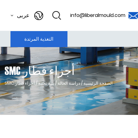
عربى
info@liberalmould.com
التغذية المرتدة
أجزاء قطار SMC
الصفحة الرئيسية
/
دراسة الحالة
/
بنية تحتية
/
أجزاء قطار SMC