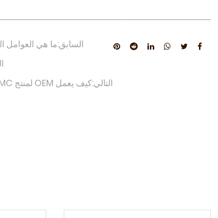
السابق:ما هي العوامل ال
ال
التالي:كيف يعمل OEM لمنتج SMC على تحسين استقرار الأبعاد؟