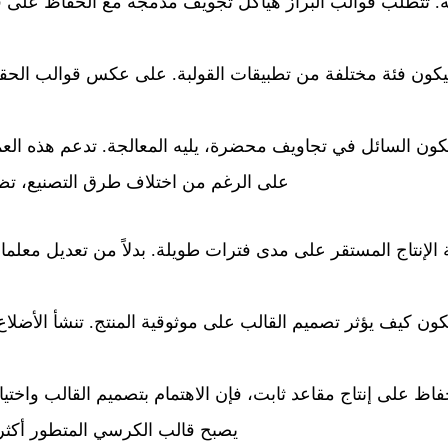
ة. تتطلب قوالب البراز هياكل تجويف مدمجة مع الحفاظ على قو
ليكون فئة مختلفة من تطبيقات القولبة. على عكس قوالب الحقن
ون السائل في تجاويف محضرة، يليه المعالجة. تدعم هذه العمل
على الرغم من اختلاف طرق التصنيع، تظل 
ية الإنتاج المستقر على مدى فترات طويلة. بدلاً من تعديل معل
ون كيف يؤثر تصميم القالب على موثوقية المنتج. تنشأ الأضلاع
اظ على إنتاج مقاعد ثابت، فإن الاهتمام بتصميم القالب واختيار ا
يصبح قالب الكرسي المتطور أكثر م