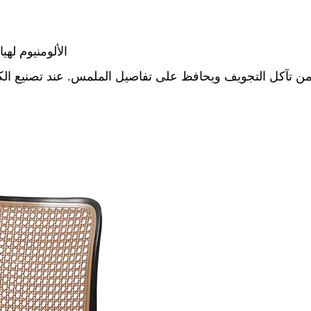
الألومنيوم له
ل من تآكل التجويف ويحافظ على تفاصيل الملمس. عند تصنيع ال